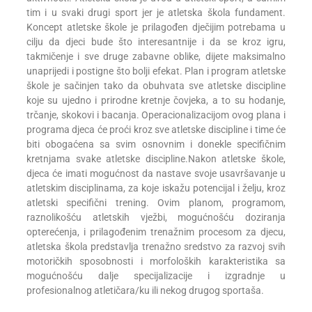
tim i u svaki drugi sport jer je atletska škola fundament.
Koncept atletske škole je prilagođen dječijim potrebama u
cilju da djeci bude što interesantnije i da se kroz igru,
takmičenje i sve druge zabavne oblike, dijete maksimalno
unaprijedi i postigne što bolji efekat. Plan i program atletske
škole je sačinjen tako da obuhvata sve atletske discipline
koje su ujedno i prirodne kretnje čovjeka, a to su hodanje,
trčanje, skokovi i bacanja. Operacionalizacijom ovog plana i
programa djeca će proći kroz sve atletske discipline i time će
biti obogaćena sa svim osnovnim i donekle specifičnim
kretnjama svake atletske discipline.Nakon atletske škole,
djeca će imati mogućnost da nastave svoje usavršavanje u
atletskim disciplinama, za koje iskažu potencijal i želju, kroz
atletski specifični trening. Ovim planom, programom,
raznolikošću atletskih vježbi, mogućnošću doziranja
opterećenja, i prilagođenim trenažnim procesom za djecu,
atletska škola predstavlja trenažno sredstvo za razvoj svih
motoričkih sposobnosti i morfoloških karakteristika sa
mogućnošću dalje specijalizacije i izgradnje u
profesionalnog atletičara/ku ili nekog drugog sportaša.