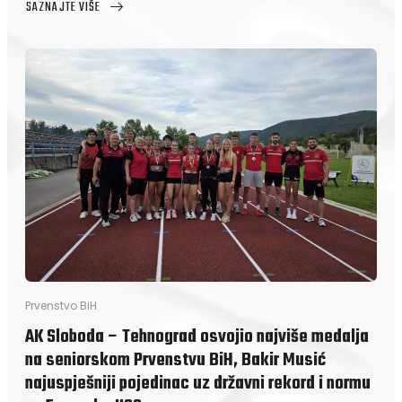
SAZNAJTE VIŠE
ABOUT
ABEDIN
MUJEZINOVIĆ
MEĐU
PREDSTAVNICIMA
BIH
NA
MEDITERANSKIM
IGRAMA
U
TARANTU
Prvenstvo BiH
AK Sloboda – Tehnograd osvojio najviše medalja
na seniorskom Prvenstvu BiH, Bakir Musić
najuspješniji pojedinac uz državni rekord i normu