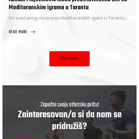
I
Mediteranskim igrama u Tarantu
NORMU
ZA
Do svečanog otvaranja Mediteranskih igara u Tarantu…
EVROPSKO
U23
READ MORE
ABOUT
ABEDIN
MUJEZINOVIĆ
MEĐU
PREDSTAVNICIMA
LOAD MORE
BIH
NA
MEDITERANSKIM
IGRAMA
U
TARANTU
Započni svoju atletsku priču!
Zainteresovan/a si da nam se
pridružiš?