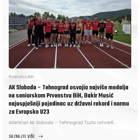
OSVOJIO
NAJVIŠE
MEDALJA
NA
SENIORSKOM
PRVENSTVU
BIH,
BAKIR
MUSIĆ
NAJUSPJEŠNIJI
POJEDINAC
UZ
DRŽAVNI
Prvenstvo BiH
REKORD
I
AK Sloboda – Tehnograd osvojio najviše medalja
NORMU
na seniorskom Prvenstvu BiH, Bakir Musić
ZA
EVROPSKO
najuspješniji pojedinac uz državni rekord i normu
U23
za Evropsko U23
Atletičari AK Sloboda – Tehnograd Tuzla ostvarili…
SAZNAJTE VIŠE
ABOUT