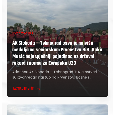
Prvenstvo BiH
AK Sloboda – Tehnograd osvojio najviše
medalja na seniorskom Prvenstvu BiH, Bakir
Musić najuspješniji pojedinac uz državni
rekord i normu za Evropsko U23
Atletičari AK Sloboda – Tehnograd Tuzla ostvarili
su izvanredan nastup na Prvenstvu Bosne i…
SAZNAJTE VIŠE
ABOUT
AK
SLOBODA
–
TEHNOGRAD