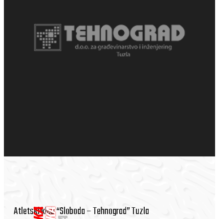
Atletski klub “Sloboda – Tehnograd” Tuzla