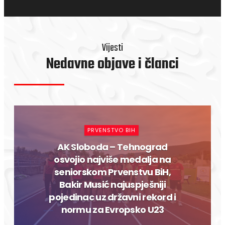
Vijesti
Nedavne objave i članci
PRVENSTVO BIH
AK Sloboda – Tehnograd
osvojio najviše medalja na
seniorskom Prvenstvu BiH,
Bakir Musić najuspješniji
pojedinac uz državni rekord i
normu za Evropsko U23