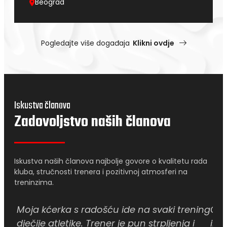
Beograd
Pogledajte više događaja
Klikni ovdje
Iskustva članova
Zadovoljstvo naših članova
Iskustva naših članova najbolje govore o kvalitetu rada
kluba, stručnosti trenera i pozitivnoj atmosferi na
treninzima.
Moja kćerka s radošću ide na svaki trening
Odr
dječije atletike. Trener je pun strpljenja i
ind