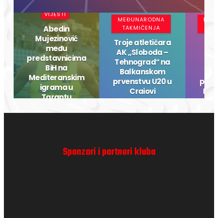
VIJESTI
MEĐUNARODNA
MEĐ
Abedin
TAKMIČENJA
TA
Mujezinović
Troje atletičara
među
AK „Sloboda –
Pa
predstavnicima
Tehnograd“ na
če
BiH na
Balkanskom
Ba
Mediteranskim
prvenstvu U20 u
prve
igrama u
Craiovi
Nov
Tarantu
Sponzori i partneri kluba