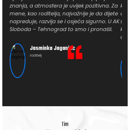
znanja, a atmosfera je uvijek pozitivna. Za
koj
mene, kao roditelja, najvažnije je da dijete
do 
napreduje, razvija se i osjeća sigurno. U AK
su z
Sloboda – Tehnograd to smo i pronašli.
ka 
dis
Jasminka Jaganjac
roditelj
Tim