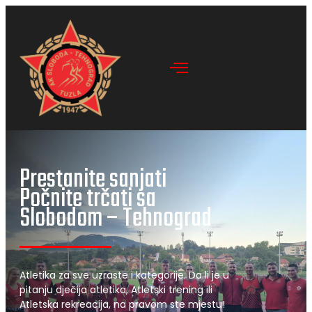
Prestanite sanjati
Počnite trčati sa
Slobodom – Tehnograd
Atletika za sve uzraste i kategorije. Da li je u
pitanju dječija atletika, Atletski trening ili
Atletska rekreacija, na pravom ste mjestu!