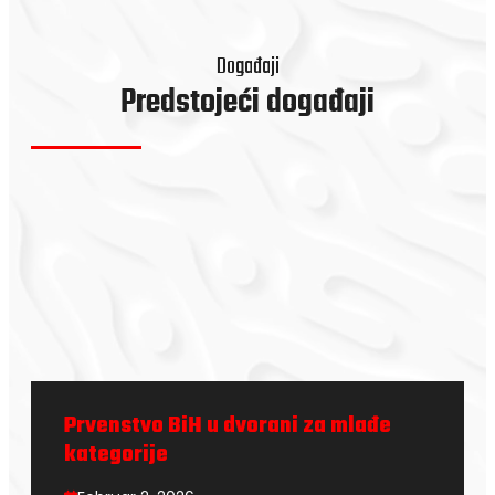
Događaji
Predstojeći događaji
Prvenstvo BiH u dvorani za mlađe
kategorije