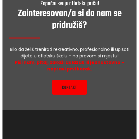
Započni svoju atletsku priču!
Zainteresovan/a si da nam se
pridružiš?
Bilo da želiš trenirati rekreativno, profesionalno ili upisati
dijete u atletsku školu – na pravom si mjestu!
Piši nam, pitaj, zakaži dolazak ili jednostavno –
napravi prvi korak.
KONTAKT