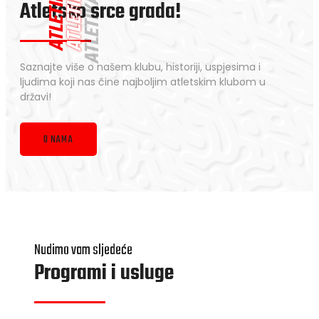
ATLETIKA
ATLETIKA
Atletsko srce grada!
ATLETIKA
Saznajte više o našem klubu, historiji, uspjesima i
ljudima koji nas čine najboljim atletskim klubom u
državi!
O NAMA
Nudimo vam sljedeće
Programi i usluge