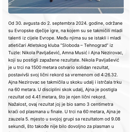
Od 30. avgusta do 2. septembra 2024. godine, održane
su Evropske dječije igre, na kojem su se takmičili mladi
talenti iz cijele Evrope. Među njima su se istakli i mladi
atletičari Atletskog kluba “Sloboda – Tehnograd” iz
Tuzle: Nikola Pavljašević, Amna Musić i Ajna Nezirovac,
koji su postigli zapažene rezultate. Nikola Pavljašević
je u trci na 1500 metara ostvario solidan rezultat,
postavivši svoj lični rekord sa vremenom od 4:26.32.
Ajna Nezirovac se takmičila u skoku udalj i istrčala trku
na 60 metara. U disciplini skok udalj, Ajna je postigla
rezultat od 4.41 metara, što je njen lični rekord.
Nažalost, ovaj rezultat joj je bio samo 3 centimetra
kraći od plasmana u finale. U trci na 60 metara, Ajna je
zauzela 5. mjesto u svojoj grupi sa rezultatom od 9.08
sekundi, što takođe nije bilo dovoljno za plasman u