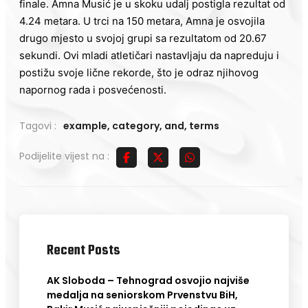
finale. Amna Musić je u skoku udalj postigla rezultat od
4.24 metara. U trci na 150 metara, Amna je osvojila
drugo mjesto u svojoj grupi sa rezultatom od 20.67
sekundi. Ovi mladi atletičari nastavljaju da napreduju i
postižu svoje lične rekorde, što je odraz njihovog
napornog rada i posvećenosti.
Tagovi :
example
,
category
,
and
,
terms
Podijelite vijest na :
Recent Posts
AK Sloboda – Tehnograd osvojio najviše
medalja na seniorskom Prvenstvu BiH,