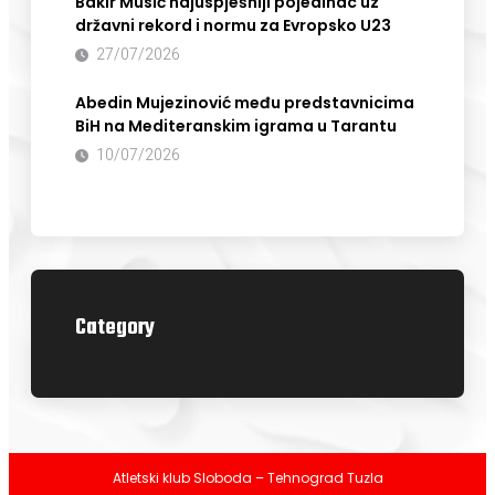
Bakir Musić najuspješniji pojedinac uz
državni rekord i normu za Evropsko U23
27/07/2026
Abedin Mujezinović među predstavnicima
BiH na Mediteranskim igrama u Tarantu
10/07/2026
Category
Atletski klub Sloboda – Tehnograd Tuzla