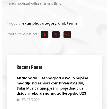
način podržali odlazak tima u Brno.
Tagovi :
example
,
category
,
and
,
terms
Podijelite vijest na :
Recent Posts
AK Sloboda – Tehnograd osvojio najviše
medalja na seniorskom Prvenstvu BiH,
Bakir Musić najuspješniji pojedinac uz
državni rekord i normu za Evropsko U23
27/07/2026