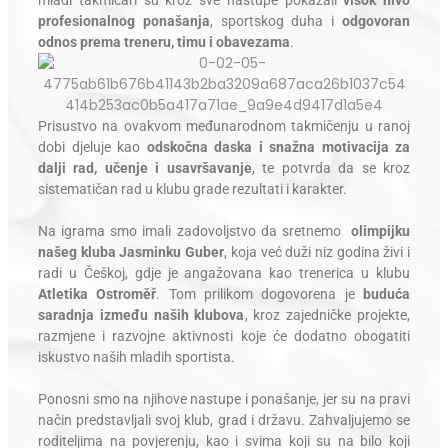
mladi takmičari su kroz sve nastupe pokazali
visok nivo
profesionalnog ponašanja
, sportskog duha i
odgovoran
odnos prema treneru, timu i obavezama
.
Prisustvo na ovakvom međunarodnom takmičenju u ranoj
dobi djeluje kao
odskočna daska i snažna motivacija za
dalji rad, učenje i usavršavanje
, te potvrda da se kroz
sistematičan rad u klubu grade rezultati i karakter.
Na igrama smo imali zadovoljstvo da sretnemo
olimpijku
našeg kluba Jasminku Guber
, koja već duži niz godina živi i
radi u Češkoj, gdje je angažovana kao trenerica u klubu
Atletika Ostroměř
. Tom prilikom dogovorena je
buduća
saradnja između naših klubova
, kroz zajedničke projekte,
razmjene i razvojne aktivnosti koje će dodatno obogatiti
iskustvo naših mladih sportista.
Ponosni smo na njihove nastupe i ponašanje, jer su na pravi
način predstavljali svoj klub, grad i državu. Zahvaljujemo se
roditeljima na povjerenju, kao i svima koji su na bilo koji