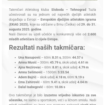
Takmičari Atletskog kluba
Sloboda – Tehnograd
Tuzla
učestvovali su na jednom od najvećih dječijih atletskih
događaja u Evropi –
Evropskim dječijim atletskim igrama
(EKAG 2025)
, koje su održane u Brnu (Češka) od
29. do 31.
augusta 2025. godine
.
Naši članovi su uzeli učešće u konkurenciji više od
2.600
mladih atletičara iz cijele Evrope.
Rezultati naših takmičara:
Una Nasupović
– 60m:
8.31 s
, 300m:
44.57 s
Amna Musić
– 300m:
45.79 s
, skok udalj:
4.61 m
Ajna Nezirovac
– 60m:
8.81 s
, skok udalj:
4.79 m
Amna Selimović
– 1500m:
5:33.54
Adem Bajrić
– skok udalj:
4.18 m
, 60m:
9.19 s
Ema Zahirović
– 60m:
9.41 s
, skok udalj:
4.04 m
Dalal Isabegović
– 60m:
10.06 s
Ovo takmičenje je bilo
izuzetno vrijedno iskustvo za sve
učesnike,
ne samo u sportskom, već i u ličnom smislu. Naši