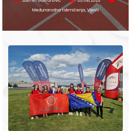
Jasmin Gavranović
01/09/2025
Međunarodna takmičenja
,
Vijesti