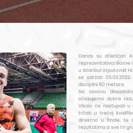
Danas su atletičari A
reprezentativci Bosne 
u Istanbul otputovali H
se održati 05.03.2022.
disciplini 60 metara.
Na osnovu dosadašnj
očekujemo dobre rezu
Vikalo će nastupati u 
trčati u trećoj kvalifi
direktno u finale, te 
rezultatima iz sve tri gr