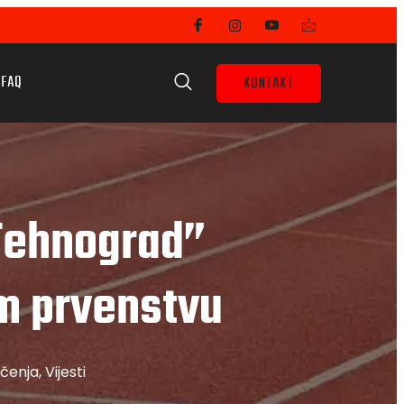
FAQ
KONTAKT
 Tehnograd”
m prvenstvu
čenja
,
Vijesti