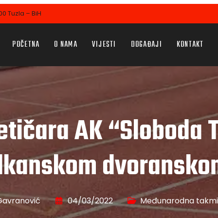
0 Tuzla – BiH
POČETNA
O NAMA
VIJESTI
DOGAĐAJI
KONTAKT
etičara AK “Sloboda
alkanskom dvoransko
Gavranović
04/03/2022
Međunarodna takmi