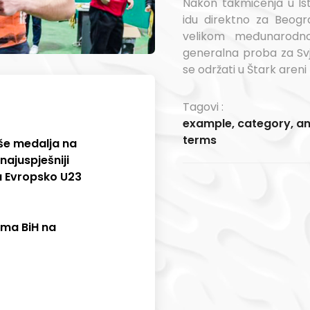
Nakon takmičenja u Ist
idu direktno za Beogr
velikom međunarodno
generalna proba za Sv
se održati u Štark areni
Tagovi :
example
,
category
,
a
terms
še medalja na
najuspješniji
a Evropsko U23
ima BiH na