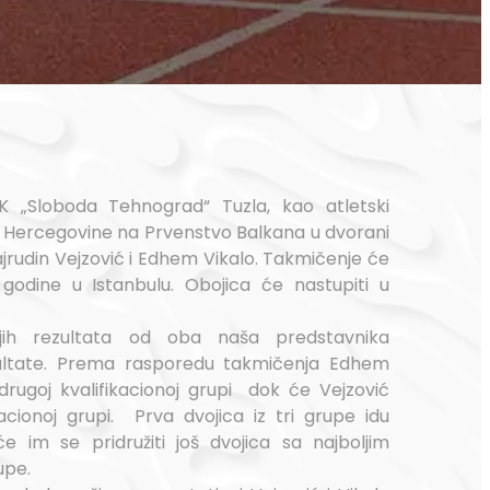
K „Sloboda Tehnograd“ Tuzla, kao atletski
i Hercegovine na Prvenstvo Balkana u dvorani
ajrudin Vejzović i Edhem Vikalo. Takmičenje će
 godine u Istanbulu. Obojica će nastupiti u
ih rezultata od oba naša predstavnika
ltate. Prema rasporedu takmičenja Edhem
drugoj kvalifikacionoj grupi dok će Vejzović
kacionoj grupi. Prva dvojica iz tri grupe idu
će im se pridružiti još dvojica sa najboljim
upe.