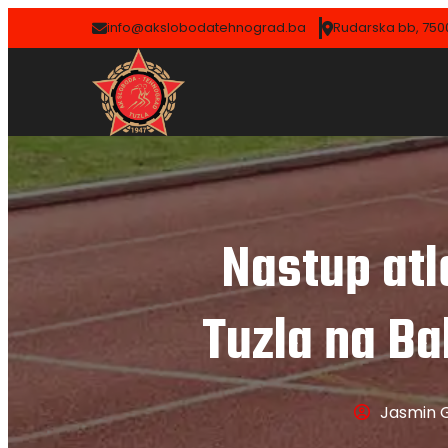
info@akslobodatehnograd.ba
Rudarska bb, 7500
Nastup atl
Tuzla na B
Jasmin 