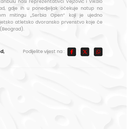
anbulu naši reprezentativci Vejzović i Vikalo
ad, gdje ih u ponedjeljak očekuje natup na
m mitingu „Serbia Open“ koji je ujedno
jetsko atletsko dvoransko prvenstvo koje će
 (Beograd).
nd
,
Podijelite vijest na :