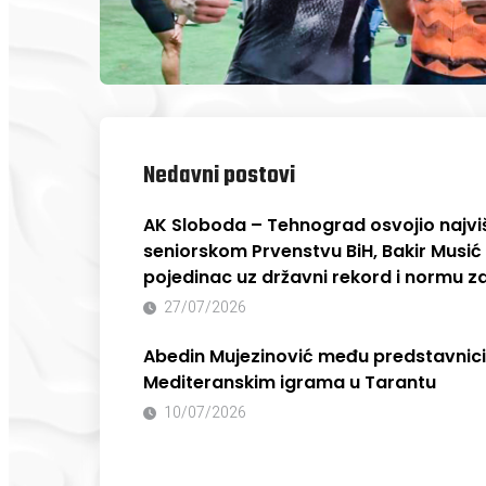
Nedavni postovi
AK Sloboda – Tehnograd osvojio najvi
seniorskom Prvenstvu BiH, Bakir Musić 
pojedinac uz državni rekord i normu z
27/07/2026
Abedin Mujezinović među predstavnic
Mediteranskim igrama u Tarantu
10/07/2026