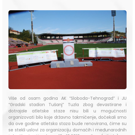
Više od osam godina AK “Sloboda-Tehnograd” i JU
“Gradski stadion Tušanj” Tuzla zbog devastirane i
dotrajale atletske staze nisu bili u mogućnosti
organizovati bilo koje državno takmičenje, dočekali smo
da ove godine atletska staza bude renovirana, čime su
se stekli uslovi za organizaciju domaćih i međunarodnih