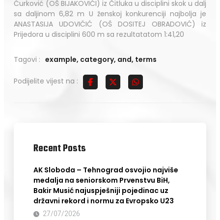
Ćurković (OŠ BIJAKOVIĆI) iz Čitluka u disciplini skok u dalj
sa daljinom 6,82 m U ženskoj konkurenciji najbolja je
ANASTASIJA UDOVIĆIĆ (OŠ DOSITEJ OBRADOVIĆ) iz
Prijedora u disciplini 600 m sa rezultatatom 1:41,20
Tagovi :
example
,
category
,
and
,
terms
Podijelite vijest na :
Recent Posts
AK Sloboda – Tehnograd osvojio najviše
medalja na seniorskom Prvenstvu BiH,
Bakir Musić najuspješniji pojedinac uz
državni rekord i normu za Evropsko U23
27/07/2026