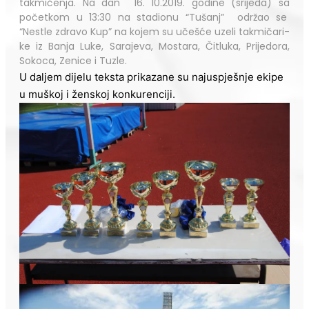
takmičenja. Na dan 16. 10.2019. godine (srijeda) sa
početkom u 13:30 na stadionu “Tušanj” održao se
“Nestle zdravo Kup” na kojem su učešće uzeli takmičari-
ke iz Banja Luke, Sarajeva, Mostara, Čitluka, Prijedora,
Sokoca, Zenice i Tuzle.
U daljem dijelu teksta prikazane su najuspješnje ekipe
u muškoj i ženskoj konkurenciji.