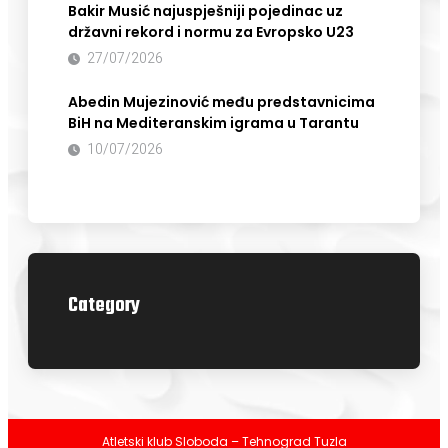
Bakir Musić najuspješniji pojedinac uz
državni rekord i normu za Evropsko U23
27/07/2026
Abedin Mujezinović među predstavnicima
BiH na Mediteranskim igrama u Tarantu
10/07/2026
Category
Atletski klub Sloboda – Tehnograd Tuzla