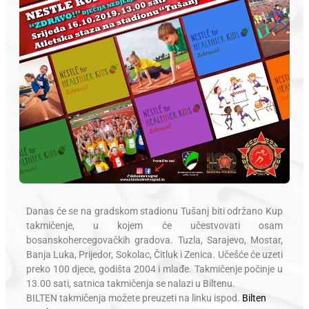
Danas će se na gradskom stadionu Tušanj biti održano Kup
takmičenje, u kojem će učestvovati osam
bosanskohercegovačkih gradova. Tuzla, Sarajevo, Mostar,
Banja Luka, Prijedor, Sokolac, Čitluk i Zenica. Učešće će uzeti
preko 100 djece, godišta 2004 i mlađe. Takmičenje počinje u
13.00 sati, satnica takmičenja se nalazi u Biltenu.
BILTEN takmičenja možete preuzeti na linku ispod.
Bilten