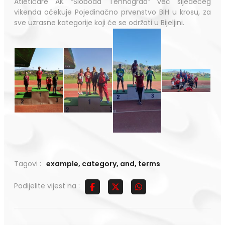
Atletičare AK “Sloboda Tehnograd” već sljedećeg
vikenda očekuje Pojedinačno prvenstvo BiH u krosu, za
sve uzrasne kategorije koji će se održati u Bijeljini.
Tagovi :
example
,
category
,
and
,
terms
Podijelite vijest na :