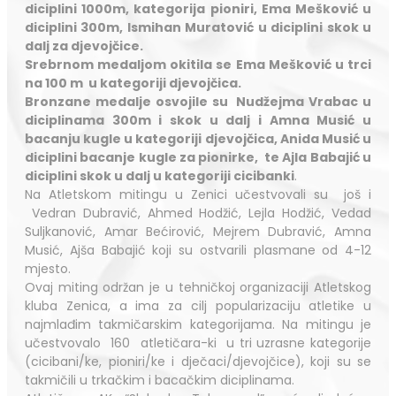
diciplini 1000m, kategorija pioniri, Ema Mešković u
diciplini 300m, Ismihan Muratović u diciplini skok u
dalj za djevojčice.
Srebrnom medaljom okitila se Ema Mešković u trci
na 100 m u kategoriji djevojčica.
Bronzane medalje osvojile su Nudžejma Vrabac u
diciplinama 300m i skok u dalj i Amna Musić u
bacanju kugle u kategoriji djevojčica, Anida Musić u
diciplini bacanje kugle za pionirke, te Ajla Babajić u
diciplini skok u dalj u kategoriji cicibanki
.
Na Atletskom mitingu u Zenici učestvovali su još i
Vedran Dubravić, Ahmed Hodžić, Lejla Hodžić, Vedad
Suljkanović, Amar Bećirović, Mejrem Dubravić, Amna
Musić, Ajša Babajić koji su ostvarili plasmane od 4-12
mjesto.
Ovaj miting održan je u tehničkoj organizaciji Atletskog
kluba Zenica, a ima za cilj popularizaciju atletike u
najmlađim takmičarskim kategorijama. Na mitingu je
učestvovalo 160 atletičara-ki u tri uzrasne kategorije
(cicibani/ke, pioniri/ke i dječaci/djevojčice), koji su se
takmičili u trkačkim i bacačkim diciplinama.