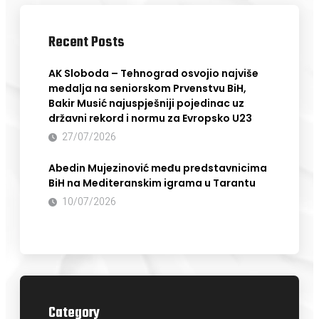
Recent Posts
AK Sloboda – Tehnograd osvojio najviše
medalja na seniorskom Prvenstvu BiH,
Bakir Musić najuspješniji pojedinac uz
državni rekord i normu za Evropsko U23
27/07/2026
Abedin Mujezinović među predstavnicima
BiH na Mediteranskim igrama u Tarantu
10/07/2026
Category