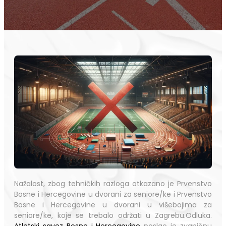
Nažalost, zbog tehničkih razloga otkazano je Prvenstvo
Bosne i Hercegovine u dvorani za seniore/ke i Prvenstvo
Bosne i Hercegovine u dvorani u višebojima za
seniore/ke, koje se trebalo održati u Zagrebu.Odluka.
Atletski savez Bosne i Hercegovine
poslao je zvaničnu