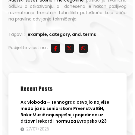
odluku o otkazivanju, a donesena je nakon pažljivog
razmatranja trenutnih tehničkih poteškoća koje utiču
na pravilno odvijanje takmičenja.
Tagovi :
example
,
category
,
and
,
terms
Podijelite vijest na :
Recent Posts
AK Sloboda – Tehnograd osvojio najviše
medalja na seniorskom Prvenstvu BiH,
Bakir Musić najuspješniji pojedinac uz
državni rekord i normu za Evropsko U23
27/07/2026