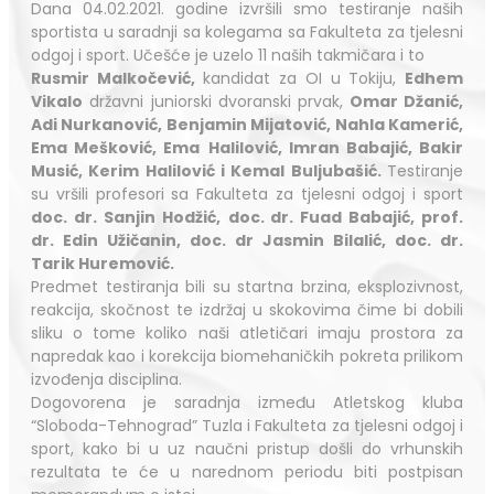
Dana 04.02.2021. godine izvršili smo testiranje naših
sportista u saradnji sa kolegama sa Fakulteta za tjelesni
odgoj i sport. Učešće je uzelo 11 naših takmičara i to
Rusmir Malkočević,
kandidat za OI u Tokiju,
Edhem
Vikalo
državni juniorski dvoranski prvak,
Omar Džanić,
Adi Nurkanović, Benjamin Mijatović, Nahla Kamerić,
Ema Mešković, Ema
Halilović, Imran Babajić, Bakir
Musić, Kerim Halilović i Kemal Buljubašić.
Testiranje
su vršili profesori sa Fakulteta za tjelesni odgoj i sport
doc. dr.
Sanjin Hodžić,
doc. dr.
Fuad Babajić, prof.
dr. Edin Užičanin, doc. dr Jasmin Bilalić, doc. dr.
Tarik Huremović.
Predmet testiranja bili su startna brzina, eksplozivnost,
reakcija, skočnost te izdržaj u skokovima čime bi dobili
sliku o tome koliko naši atletičari imaju prostora za
napredak kao i korekcija biomehaničkih pokreta prilikom
izvođenja disciplina.
Dogovorena je saradnja između Atletskog kluba
“Sloboda-Tehnograd” Tuzla i Fakulteta za tjelesni odgoj i
sport, kako bi u uz naučni pristup došli do vrhunskih
rezultata te će u narednom periodu biti postpisan