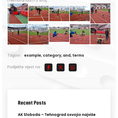
memorandum o istoj.
Tagovi :
example
,
category
,
and
,
terms
Podijelite vijest na :
Recent Posts
AK Sloboda – Tehnograd osvojio najviše