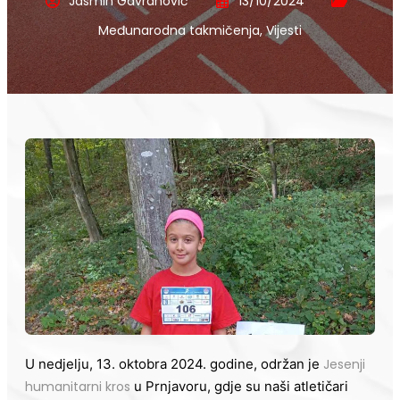
Jasmin Gavranović
13/10/2024
Međunarodna takmičenja
,
Vijesti
U nedjelju, 13. oktobra 2024. godine, održan je
Jesenji
humanitarni kros
u Prnjavoru, gdje su naši atletičari