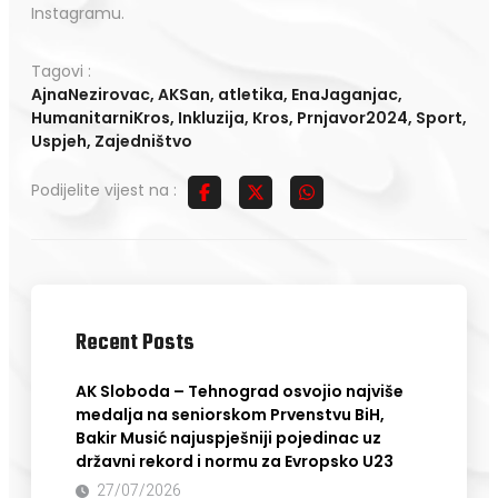
Instagramu.
Tagovi :
AjnaNezirovac
,
AKSan
,
atletika
,
EnaJaganjac
,
HumanitarniKros
,
Inkluzija
,
Kros
,
Prnjavor2024
,
Sport
,
Uspjeh
,
Zajedništvo
Podijelite vijest na :
Recent Posts
AK Sloboda – Tehnograd osvojio najviše
medalja na seniorskom Prvenstvu BiH,
Bakir Musić najuspješniji pojedinac uz
državni rekord i normu za Evropsko U23
27/07/2026