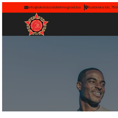
info@akslobodatehnograd.ba
Rudarska bb, 7500