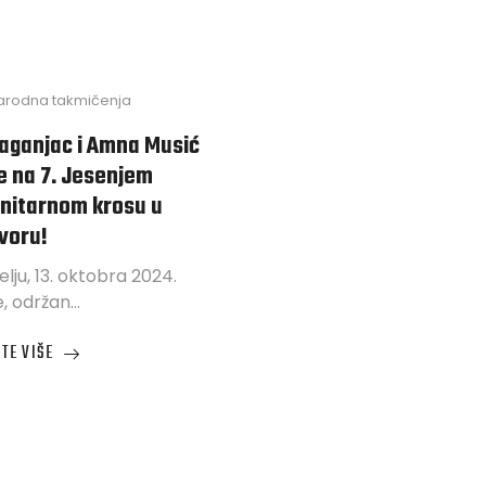
rodna takmičenja
aganjac i Amna Musić
e na 7. Jesenjem
nitarnom krosu u
voru!
elju, 13. oktobra 2024.
e, održan…
TE VIŠE
JAC