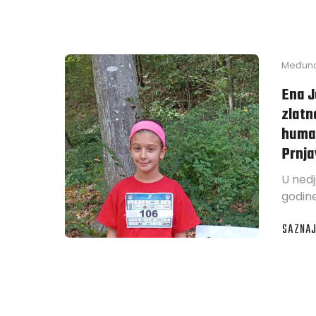
Međuna
Ena J
zlatn
huma
Prnja
U nedj
godin
SAZNAJ
ABOUT
ENA
JAGAN
I
AMNA
MUSIĆ