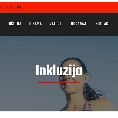
0 Tuzla – BiH
POČETNA
O NAMA
VIJESTI
DOGAĐAJI
KONTAKT
Inkluzija