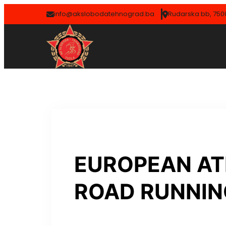
info@akslobodatehnograd.ba
Rudarska bb, 7500
EUROPEAN AT
ROAD RUNNIN