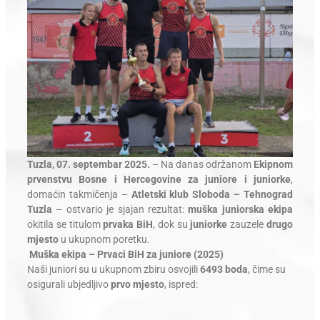
Tuzla, 07. septembar 2025.
– Na danas održanom
Ekipnom
prvenstvu Bosne i Hercegovine za juniore i juniorke
,
domaćin takmičenja –
Atletski klub Sloboda – Tehnograd
Tuzla
– ostvario je sjajan rezultat:
muška juniorska ekipa
okitila se titulom
prvaka BiH
, dok su
juniorke
zauzele
drugo
mjesto
u ukupnom poretku.
Muška ekipa – Prvaci BiH za juniore (2025)
Naši juniori su u ukupnom zbiru osvojili
6493 boda
, čime su
osigurali ubjedljivo
prvo mjesto
, ispred: