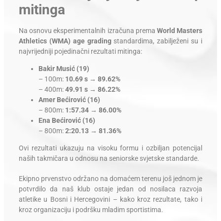
mitinga
Na osnovu eksperimentalnih izračuna prema
World Masters
Athletics (WMA) age grading
standardima, zabilježeni su i
najvrijedniji pojedinačni rezultati mitinga:
Bakir Musić (19)
– 100m:
10.69 s
→
89.62%
– 400m:
49.91 s
→
86.22%
Amer Bećirović (16)
– 800m:
1:57.34
→
86.00%
Ena Bećirović (16)
– 800m:
2:20.13
→
81.36%
Ovi rezultati ukazuju na visoku formu i ozbiljan potencijal
naših takmičara u odnosu na seniorske svjetske standarde.
Ekipno prvenstvo održano na domaćem terenu još jednom je
potvrdilo da naš klub ostaje jedan od nosilaca razvoja
atletike u Bosni i Hercegovini – kako kroz rezultate, tako i
kroz organizaciju i podršku mladim sportistima.