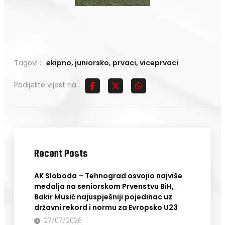
Tagovi :
ekipno
,
juniorsko
,
prvaci
,
viceprvaci
Podijelite vijest na :
Recent Posts
AK Sloboda – Tehnograd osvojio najviše
medalja na seniorskom Prvenstvu BiH,
Bakir Musić najuspješniji pojedinac uz
državni rekord i normu za Evropsko U23
27/07/2026