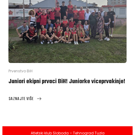
Prvenstvo BiH
Juniori ekipni prvaci BiH! Juniorke viceprvakinje!
SAZNAJTE VIŠE
ABOUT
JUNIORI
EKIPNI
PRVACI
BIH!
JUNIORKE
Atletski klub Sloboda – Tehnograd Tuzla