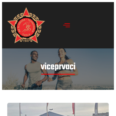
viceprvaci