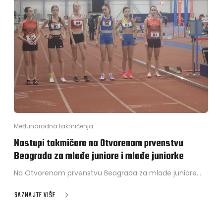
PIRALIĆ
I
VRIJEDNI
NASTUPI
ATLETIČARKI
AK
SLOBODA
–
TEHNOGRAD
U
MOSTARU
Međunarodna takmičenja
Nastupi takmičara na Otvorenom prvenstvu
Beograda za mlađe juniore i mlađe juniorke
Na Otvorenom prvenstvu Beograda za mlađe juniore…
SAZNAJTE VIŠE
ABOUT
NASTUPI
TAKMIČARA