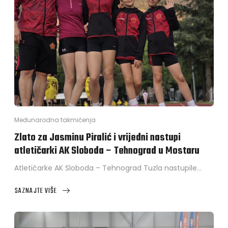
Međunarodna takmičenja
Zlato za Jasminu Piralić i vrijedni nastupi
atletičarki AK Sloboda – Tehnograd u Mostaru
Atletičarke AK Sloboda – Tehnograd Tuzla nastupile…
SAZNAJTE VIŠE
ABOUT
ZLATO
ZA
JASMINU