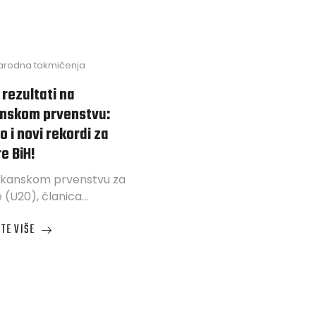
rodna takmičenja
 rezultati na
nskom prvenstvu:
o i novi rekordi za
re BiH!
lkanskom prvenstvu za
e (U20), članica…
TE VIŠE
ATI
NSKOM
TVU: