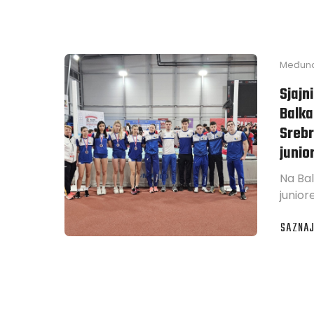
Međuna
Sjajni
Balka
Srebr
junio
Na Ba
junior
SAZNAJ
ABOUT
SJAJNI
REZULT
NA
BALKA
PRVENS