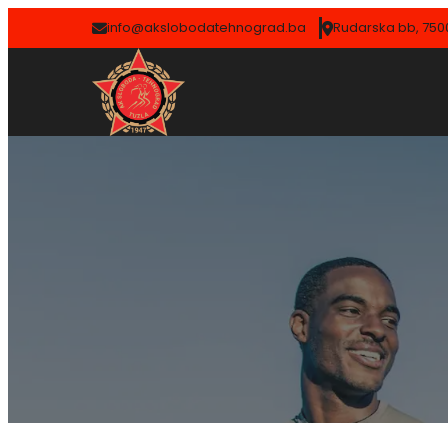
info@akslobodatehnograd.ba
Rudarska bb, 7500