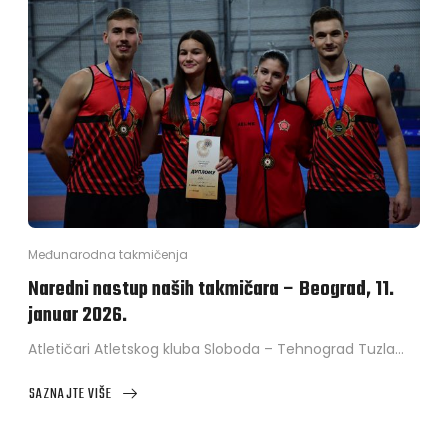
TEHNOGRAD
TUZLA
USPJEŠNO
OTVORIO
SEZONU
NA
OTVORENOM
PRVENSTVU
BEOGRADA
Međunarodna takmičenja
Naredni nastup naših takmičara – Beograd, 11.
januar 2026.
Atletičari Atletskog kluba Sloboda – Tehnograd Tuzla…
SAZNAJTE VIŠE
ABOUT
NAREDNI
NASTUP