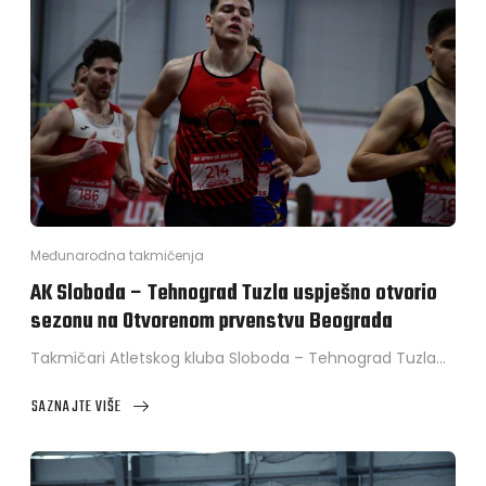
Međunarodna takmičenja
AK Sloboda – Tehnograd Tuzla uspješno otvorio
sezonu na Otvorenom prvenstvu Beograda
Takmičari Atletskog kluba Sloboda – Tehnograd Tuzla…
SAZNAJTE VIŠE
ABOUT
AK
SLOBODA
–