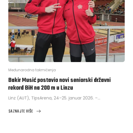
Međunarodna takmičenja
Bakir Musić postavio novi seniorski državni
rekord BiH na 200 m u Linzu
Linz (AUT), TipsArena, 24–25. januar 2026. –…
SAZNAJTE VIŠE
ABOUT
BAKIR
MUSIĆ
POSTAVIO