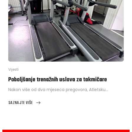
Vijesti
Poboljšanje trenažnih uslova za takmičare
Nakon više od dva mjeseca pregovora, Atletsku…
SAZNAJTE VIŠE
ABOUT
POBOLJŠANJE
TRENAŽNIH
USLOVA
ZA