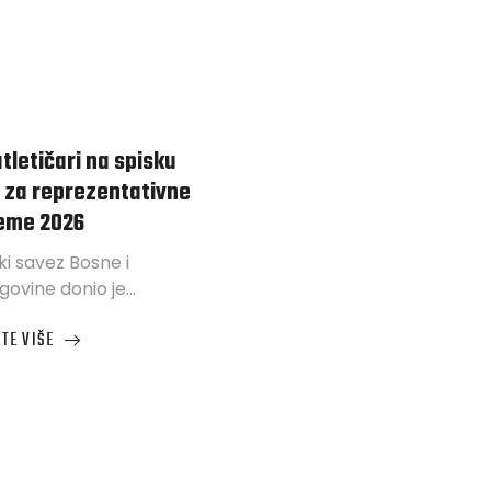
atletičari na spisku
 za reprezentativne
eme 2026
ki savez Bosne i
govine donio je…
TE VIŠE
ČARI