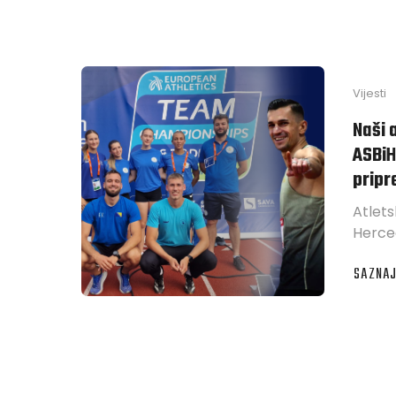
Vijesti
Naši 
ASBiH
pripr
Atlets
Herce
SAZNAJ
ABOUT
NAŠI
ATLETI
NA
SPISKU
ASBIH
ZA