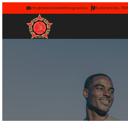
info@akslobodatehnograd.ba
Rudarska bb, 7500