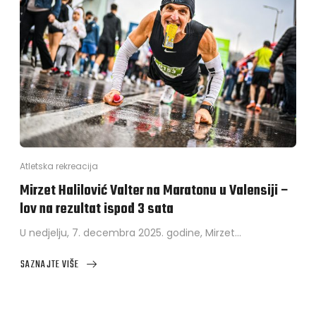
Atletska rekreacija
Mirzet Halilović Valter na Maratonu u Valensiji –
lov na rezultat ispod 3 sata
U nedjelju, 7. decembra 2025. godine, Mirzet…
SAZNAJTE VIŠE
ABOUT
MIRZET
HALILOVIĆ
VALTER