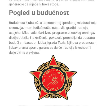
generacije da slijede njihove stope.
Pogled u budućnost
Budućnost kluba leži u talentovanoj i predanoj mladosti koja
s entuzijazmom i odlučnošću nastavlja graditi tradiciju
uspjeha. Mladi atletičari, kroz programe atletskog treninga,
dječije atletike i takmičenja, pokazuju potencijal da postanu
budući ambasadori kluba i grada Tuzle. Njihova predanost i
ljubav prema sportu garant su da će tradicija izvrsnosti i
dalje biti nastavljena.