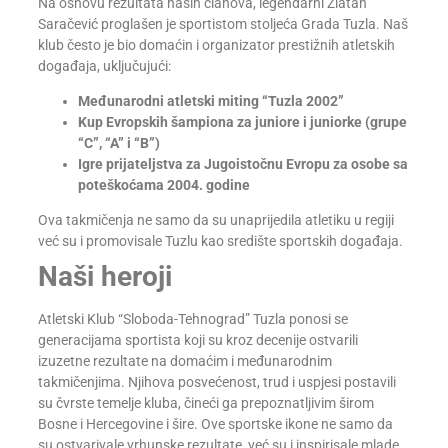
Na osnovu rezultata naših članova, legendarni Zlatan
Saračević proglašen je sportistom stoljeća Grada Tuzla. Naš
klub često je bio domaćin i organizator prestižnih atletskih
događaja, uključujući:
Međunarodni atletski miting “Tuzla 2002”
Kup Evropskih šampiona za juniore i juniorke (grupe
“C”, “A” i “B”)
Igre prijateljstva za Jugoistočnu Evropu za osobe sa
poteškoćama 2004. godine
Ova takmičenja ne samo da su unaprijedila atletiku u regiji
već su i promovisale Tuzlu kao središte sportskih događaja.
Naši heroji
Atletski Klub “Sloboda-Tehnograd” Tuzla ponosi se
generacijama sportista koji su kroz decenije ostvarili
izuzetne rezultate na domaćim i međunarodnim
takmičenjima. Njihova posvećenost, trud i uspjesi postavili
su čvrste temelje kluba, čineći ga prepoznatljivim širom
Bosne i Hercegovine i šire. Ove sportske ikone ne samo da
su ostvarivale vrhunske rezultate, već su i inspirisale mlade