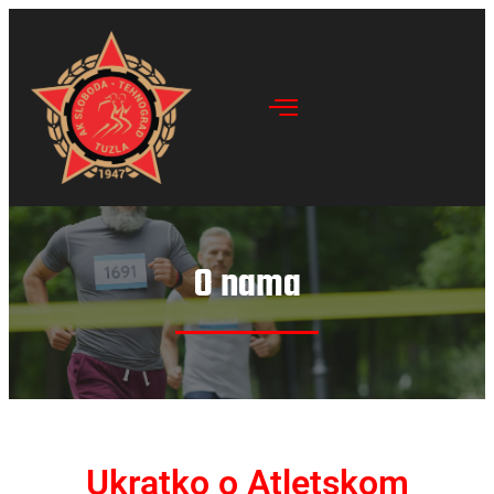
O nama
Ukratko o Atletskom