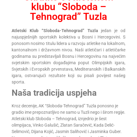
klubu “Sloboda –
Tehnograd” Tuzla
Atletski Klub “Sloboda-Tehnograd” Tuzla
jedan je od
najuspješnijih sportskih kolektiva u Bosni i Hercegovini. S
ponosom nosimo titulu lidera u razvoju atletike na lokalnom,
kantonalnom i državnom nivou. Naši atletičari i atletičarke
godinama su predstavljali Bosnu i Hercegovinu na najvećim
svjetskim sportskim događajima poput Olimpijskih igara,
Svjetskih i Evropskih prvenstava, Mediteranskih i Balkanskih
igara, ostvarujući rezultate koji su pisali povijest našeg
sporta.
Naša tradicija uspjeha
Kroz decenije, AK “Sloboda-Tehnograd” Tuzla ponosno je
gradio ime prepoznatljivo ne samo u Tuzli nego i širom regije.
Atletski klub Sloboda – Tehnograd, iznjedrio je šest
olimpijaca, Vinko Galušić, Zlatan Saračević, Kada Delić-
Selimović, Dijana Kojić, Jasmin Salihović i Jasminka Guber.