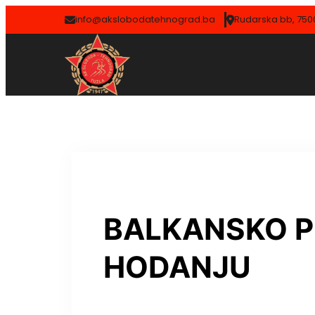
info@akslobodatehnograd.ba
Rudarska bb, 7500
BALKANSKO P
HODANJU