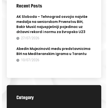
Recent Posts
AK Sloboda – Tehnograd osvojio najviše
medalja na seniorskom Prvenstvu BiH,
Bakir Musić najuspješniji pojedinac uz
državni rekord i normu za Evropsko U23
27/07/2026
Abedin Mujezinović među predstavnicima
BiH na Mediteranskim igrama u Tarantu
10/07/2026
Category