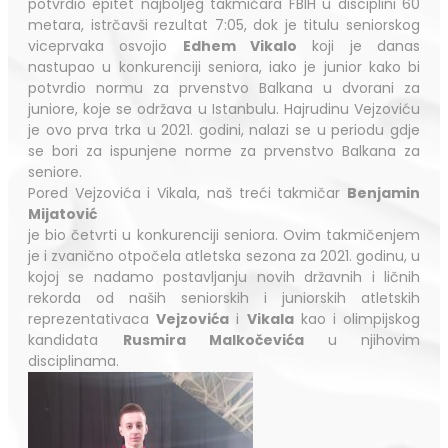
potvrdio epitet najboljeg takmičara FBIH u disciplini 60
metara, istrčavši rezultat 7:05, dok je titulu seniorskog
viceprvaka osvojio
Edhem Vikalo
koji je danas
nastupao u konkurenciji seniora, iako je junior kako bi
potvrdio normu za prvenstvo Balkana u dvorani za
juniore, koje se održava u Istanbulu. Hajrudinu Vejzoviću
je ovo prva trka u 2021. godini, nalazi se u periodu gdje
se bori za ispunjene norme za prvenstvo Balkana za
seniore.
Pored Vejzovića i Vikala, naš treći takmičar
Benjamin
Mijatović
je bio četvrti u konkurenciji seniora. Ovim takmičenjem
je i zvanično otpočela atletska sezona za 2021. godinu, u
kojoj se nadamo postavljanju novih državnih i ličnih
rekorda od naših seniorskih i juniorskih atletskih
reprezentativaca
Vejzovića
i
Vikala
kao i olimpijskog
kandidata
Rusmira Malkočevića
u njihovim
disciplinama.