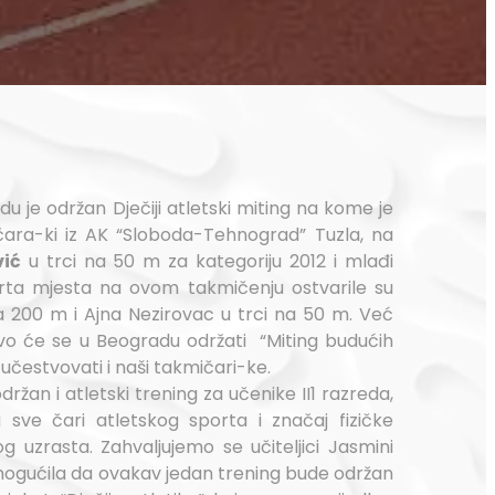
 je održan Dječiji atletski miting na kome je
čara-ki iz AK “Sloboda-Tehnograd” Tuzla, na
vić
u trci na 50 m za kategoriju 2012 i mlađi
tvrta mjesta na ovom takmičenju ostvarile su
 200 m i Ajna Nezirovac u trci na 50 m. Već
vo će se u Beogradu održati “Miting budućih
čestvovati i naši takmičari-ke.
ržan i atletski trening za učenike II1 razreda,
 sve čari atletskog sporta i značaj fizičke
g uzrasta. Zahvaljujemo se učiteljici Jasmini
omogućila da ovakav jedan trening bude održan