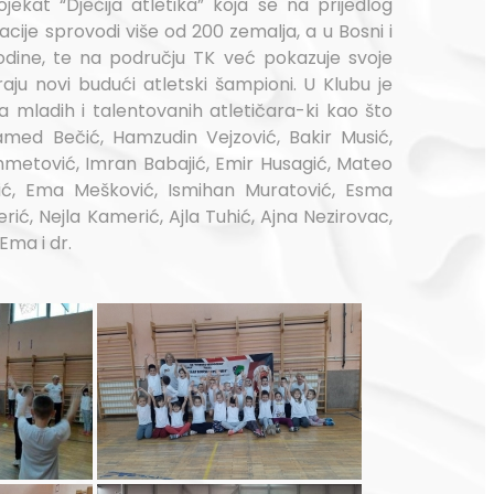
ojekat “Dječija atletika” koja se na prijedlog
acije sprovodi više od 200 zemalja, a u Bosni i
odine, te na području TK već pokazuje svoje
raju novi budući atletski šampioni. U Klubu je
a mladih i talentovanih atletičara-ki kao što
amed Bečić, Hamzudin Vejzović, Bakir Musić,
etović, Imran Babajić, Emir Husagić, Mateo
ević, Ema Mešković, Ismihan Muratović, Esma
ić, Nejla Kamerić, Ajla Tuhić, Ajna Nezirovac,
Ema i dr.