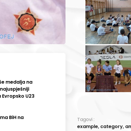
še medalja na
najuspješniji
a Evropsko U23
ima BiH na
Tagovi :
example
,
category
,
a