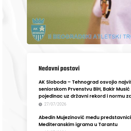
Nedavni postovi
AK Sloboda – Tehnograd osvojio najvi
seniorskom Prvenstvu BiH, Bakir Musić 
pojedinac uz državni rekord i normu z
27/07/2026
Abedin Mujezinović među predstavnic
Mediteranskim igrama u Tarantu