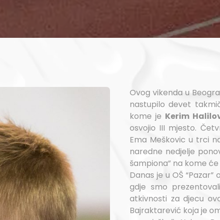
Ovog vikenda u Beogradu
nastupilo devet takmi
kome je
Kerim Halilo
osvojio III mjesto. Če
Ema Meškovic u trci na
naredne nedjelje pono
šampiona” na kome će u
Danas je u OŠ “Pazar” od
gdje smo prezentovali
atkivnosti za djecu ovo
Bajraktarević koja je 