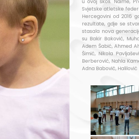
u ovoj školi. Naime, Pr
Svjetske atletske feder
Hercegovini od 2016 g
rezultate, gdje se stva
stasala nova generacij
su Bakir Baković, Muh
Adem Šabić, Ahmed Ahm
Šimić, Nikola Pavljaš
Berberović, Nahla Kamer
Adna Babović, Halilović 