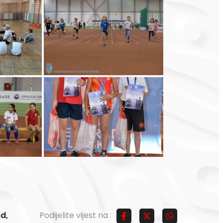
nd
,
Podijelite vijest na :