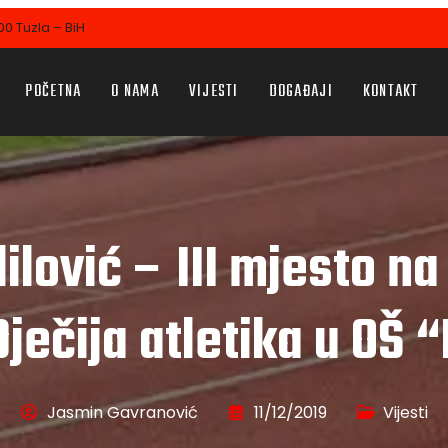
0 Tuzla – BiH
POČETNA
O NAMA
VIJESTI
DOGAĐAJI
KONTAKT
ilović – III mjesto na
ječija atletika u OŠ 
Jasmin Gavranović
11/12/2019
Vijesti