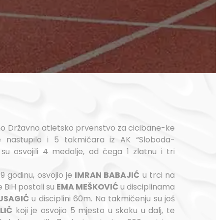
ano Državno atletsko prvenstvo za cicibane-ke
e nastupilo i 5 takmičara iz AK “Sloboda-
 osvojili 4 medalje, od čega 1 zlatnu i tri
9 godinu, osvojio je
IMRAN BABAJIĆ
u trci na
 BiH postali su
EMA MEŠKOVIĆ
u disciplinama
USAGIĆ
u disciplini 60m. Na takmičenju su još
LIĆ
koji je osvojio 5 mjesto u skoku u dalj, te