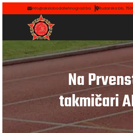
info@akslobodatehnograd.ba
Rudarska bb, 7500
Na Prvenst
takmičari A