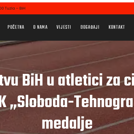
0 Tuzla – BiH
POČETNA
O NAMA
VIJESTI
DOGAĐAJI
KONTAKT
vu BiH u atletici za 
K „Sloboda-Tehnograd
medalje