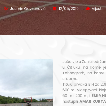
Jasmin Gavranović
12/05/2019
Vijesti
Jučer, je u Zenici održ
u Čitluku, na kome j
Tehnograd“, na kome su
srebrne.
Titulu prvaka BiH za 201
600 m. Viceprvaci-kinje
60 m i 200 m, i
EMIR H
nastupili
AMAR KURTA