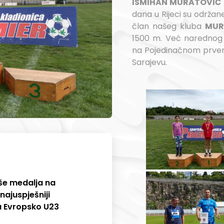
ISMIHAN MURATOVIĆ
dana u Rijeci su održan
član našeg kluba
MUR
1500 m. Već narednog 
na Pojedinačnom prvens
Sarajevu.
še medalja na
najuspješniji
a Evropsko U23