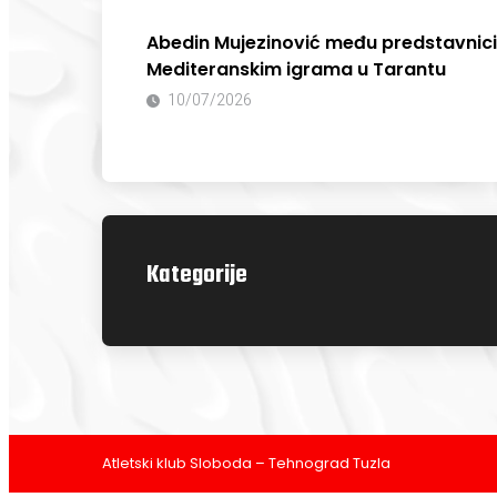
Abedin Mujezinović među predstavnic
Mediteranskim igrama u Tarantu
10/07/2026
Kategorije
Atletski klub Sloboda – Tehnograd Tuzla