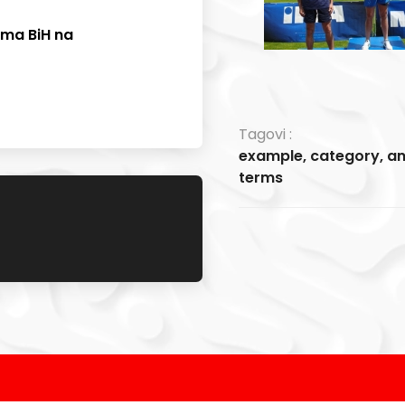
ima BiH na
Tagovi :
example
,
category
,
a
terms