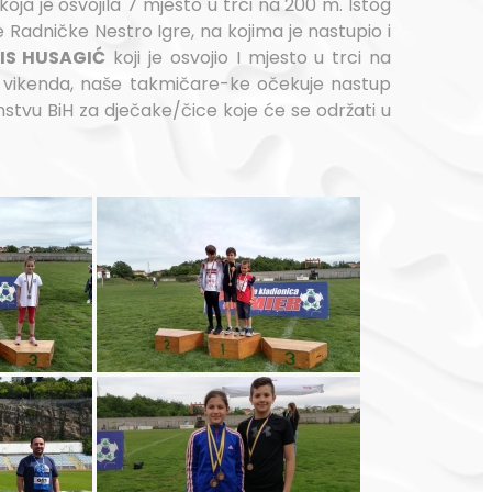
koja je osvojila 7 mjesto u trci na 200 m. Istog
e Radničke Nestro Igre, na kojima je nastupio i
IS HUSAGIĆ
koji je osvojio I mjesto u trci na
vikenda, naše takmičare-ke očekuje nastup
tvu BiH za dječake/čice koje će se održati u