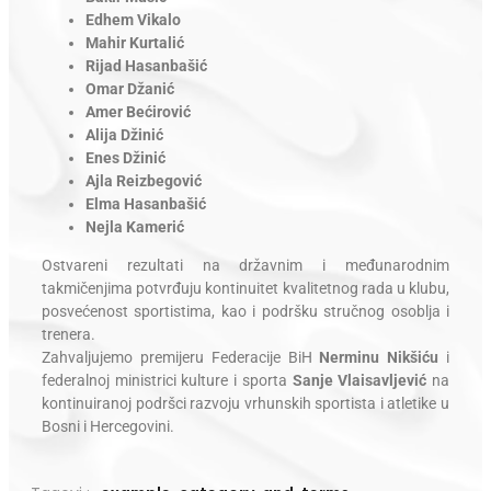
Edhem Vikalo
Mahir Kurtalić
Rijad Hasanbašić
Omar Džanić
Amer Bećirović
Alija Džinić
Enes Džinić
Ajla Reizbegović
Elma Hasanbašić
Nejla Kamerić
Ostvareni rezultati na državnim i međunarodnim
takmičenjima potvrđuju kontinuitet kvalitetnog rada u klubu,
posvećenost sportistima, kao i podršku stručnog osoblja i
trenera.
Zahvaljujemo premijeru Federacije BiH
Nerminu Nikšiću
i
federalnoj ministrici kulture i sporta
Sanje Vlaisavljević
na
kontinuiranoj podršci razvoju vrhunskih sportista i atletike u
Bosni i Hercegovini.