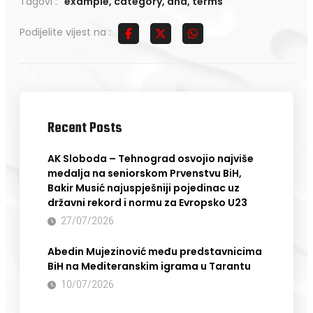
Tagovi :
example
,
category
,
and
,
terms
Podijelite vijest na :
Recent Posts
AK Sloboda – Tehnograd osvojio najviše
medalja na seniorskom Prvenstvu BiH,
Bakir Musić najuspješniji pojedinac uz
državni rekord i normu za Evropsko U23
27/07/2026
Abedin Mujezinović među predstavnicima
BiH na Mediteranskim igrama u Tarantu
10/07/2026