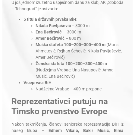
U još jednom izuzetno uspješnom danu za klub, AK „Sloboda
– Tehnograd“ je ostvario:
5 titula državnih prvaka BiH
:
Nikola Pavljašević
– 3000 m
Ena Bećirović
– 3000 m
Amer Bećirović
– 800 m
Muška štafeta 100–200–300–400 m
(Muris
Ahmetović, Rejhan Šehović, Nikola Pavljašević,
Amer Bećirović)
Ženska štafeta 100–200–300–400 m
(Nudžejma Vrabac, Una Nasupović, Amna
Musić, Ena Bećirović)
Viceprvaci BiH
:
Nudžejma Vrabac – 400 m prepone
Reprezentativci putuju na
Timsko prvenstvo Evrope
Nakon takmičenja, članovi seniorske reprezentacije BiH iz
našeg kluba –
Edhem Vikalo, Bakir Musić, Elma