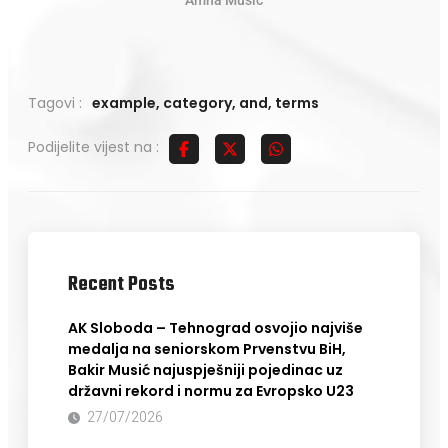
Amna Musić
Tagovi :
example
,
category
,
and
,
terms
Podijelite vijest na :
Recent Posts
AK Sloboda – Tehnograd osvojio najviše
medalja na seniorskom Prvenstvu BiH,
Bakir Musić najuspješniji pojedinac uz
državni rekord i normu za Evropsko U23
27/07/2026