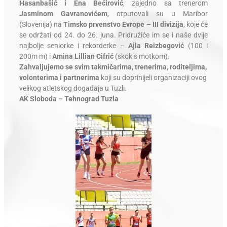
Hasanbašić i Ena Bećirović
, zajedno sa trenerom
Jasminom Gavranovićem
, otputovali su u Maribor
(Slovenija) na
Timsko prvenstvo Evrope – III divizija
, koje će
se održati od 24. do 26. juna. Pridružiće im se i naše dvije
najbolje seniorke i rekorderke –
Ajla Reizbegović
(100 i
200m m) i
Amina Lillian Cifrić
(skok s motkom).
Zahvaljujemo se svim takmičarima, trenerima, roditeljima,
volonterima i partnerima
koji su doprinijeli organizaciji ovog
velikog atletskog događaja u Tuzli.
AK Sloboda – Tehnograd Tuzla