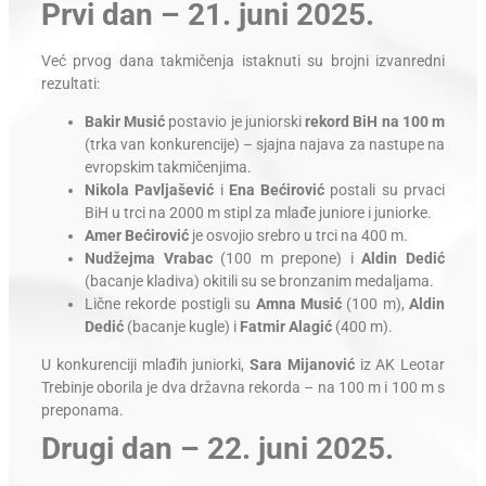
Prvi dan – 21. juni 2025.
Već prvog dana takmičenja istaknuti su brojni izvanredni
rezultati:
Bakir Musić
postavio je juniorski
rekord BiH na 100 m
(trka van konkurencije) – sjajna najava za nastupe na
evropskim takmičenjima.
Nikola Pavljašević
i
Ena Bećirović
postali su prvaci
BiH u trci na 2000 m stipl za mlađe juniore i juniorke.
Amer Bećirović
je osvojio srebro u trci na 400 m.
Nudžejma Vrabac
(100 m prepone) i
Aldin Dedić
(bacanje kladiva) okitili su se bronzanim medaljama.
Lične rekorde postigli su
Amna Musić
(100 m),
Aldin
Dedić
(bacanje kugle) i
Fatmir Alagić
(400 m).
U konkurenciji mlađih juniorki,
Sara Mijanović
iz AK Leotar
Trebinje oborila je dva državna rekorda – na 100 m i 100 m s
preponama.
Drugi dan – 22. juni 2025.