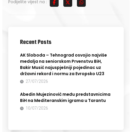
Podijelite vijest na :
Recent Posts
AK Sloboda – Tehnograd osvojio najviše
medalja na seniorskom Prvenstvu BiH,
Bakir Musić najuspješniji pojedinac uz
državni rekord i normu za Evropsko U23
27/07/2026
Abedin Mujezinović među predstavnicima
BiH na Mediteranskim igrama u Tarantu
10/07/2026