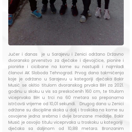
Jučer i danas je u Sarajevu i Zenici održano Državno
dvoransko prvenstvo za dječake i djevojčice, pionire i
pionirke i cicibane na kome su nastupili i najmlađi
članovi AK Sloboda Tehnograd. Prvog dana takmičenja
koje je održano u Sarajevu u kategoriji dječaka Bakir
Musić se okitio titulom dvoranskog prvaka BiH za 2021.
godinu u skoku u vis sa preskočenih 160 cm, te titulom
viceprvaka BiH u trci na 60 metara sa preponama
istrčavši vrijeme od 10,01 sekundi. Drugog dana u Zenici
održane su discipline skoka u dalj i troskoka na kome su
osvojene jedna srebrna i dvije bronzane medalje. Bakir
Musić je osvojio titulu viceprvaka u troskoku u kategoriji
dječaka sa daljinom od 10,88 metara. Bronzanim