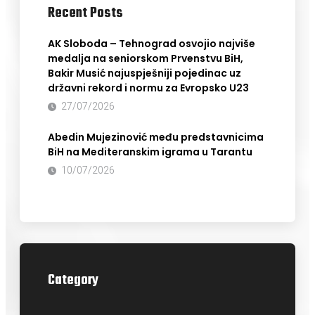
Recent Posts
AK Sloboda – Tehnograd osvojio najviše
medalja na seniorskom Prvenstvu BiH,
Bakir Musić najuspješniji pojedinac uz
državni rekord i normu za Evropsko U23
27/07/2026
Abedin Mujezinović među predstavnicima
BiH na Mediteranskim igrama u Tarantu
10/07/2026
Category