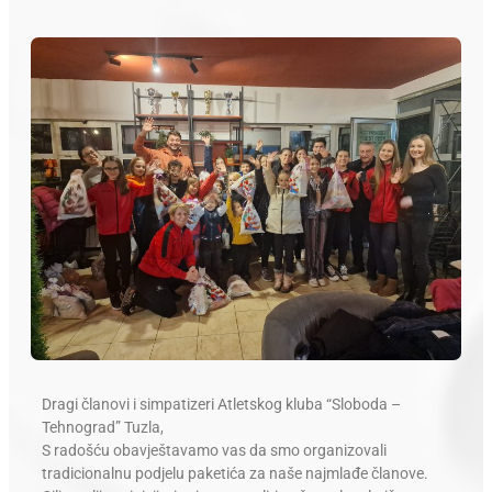
Dragi članovi i simpatizeri Atletskog kluba “Sloboda –
Tehnograd” Tuzla,
S radošću obavještavamo vas da smo organizovali
tradicionalnu podjelu paketića za naše najmlađe članove.