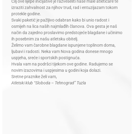
Cilj ove lijepe inicijative je razveseliti naše male atletičare te
izraziti zahvalnost za njihov trud, rad i entuzijazam tokom
protekle godine.
Svaki paketić je pažljivo odabran kako bi unio radost i
osmijeh na lica naših najmlađih članova. Ova gesta je naš
način da zajedno proslavimo predstojeće blagdane i učinimo
ih posebnim za našu atletsku obitelj.
Želimo vam čarobne blagdane ispunjene toplinom doma,
ljubavi i radosti. Neka vam Nova godina donese mnogo
uspjeha, sreće i sportskih postignuća.
Hvala vam na podršci tijekom ove godine. Radujemo se
novim izazovima i uspjesima u godini koja dolazi.
Sretne praznike želi vam,
Atletski klub “Sloboda – Tehnograd” Tuzla