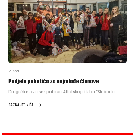
Vijesti
Podjela paketića za najmlađe članove
Dragi članovi i simpatizeri Atletskog kluba “Sloboda…
SAZNAJTE VIŠE
ABOUT
PODJELA
PAKETIĆA
ZA
NAJMLAĐE